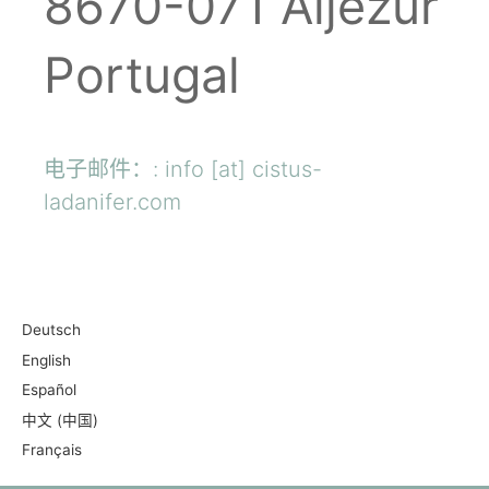
8670-071 Aljezur
Portugal
电子邮件：: info [at] cistus-
ladanifer.com
Deutsch
English
Español
中文 (中国)
Français