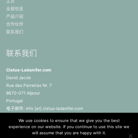
主页
全部信息
产品介绍
合作伙伴
联系我们
联系我们
Cistus-Ladanifer.com
David Jacob
Rua das Parreiras Nr. 7
8670-071 Aljezur
Portugal
电子邮件: info [at] cistus-ladanifer.com
We use cookies to ensure that we give you the best
experience on our website. If you continue to use this site we
will assume that you are happy with it.