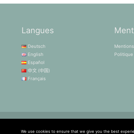
Langues
Ment
Deutsch
Mentions
English
Politique
Español
中文 (中国)
Français
© 2026 Cistus-Ladanifer.com
We use cookies to ensure that we give you the best experien