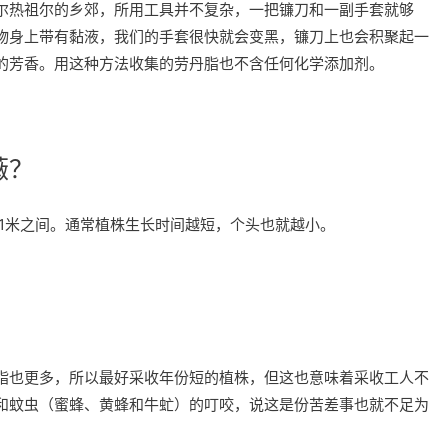
尔热祖尔的乡郊，所用工具并不复杂，一把镰刀和一副手套就够
物身上带有黏液，我们的手套很快就会变黑，镰刀上也会积聚起一
的芳香。用这种方法收集的劳丹脂也不含任何化学添加剂。
薇？
1米之间。通常植株生长时间越短，个头也就越小。
脂也更多，所以最好采收年份短的植株，但这也意味着采收工人不
和蚊虫（蜜蜂、黄蜂和牛虻）的叮咬，说这是份苦差事也就不足为