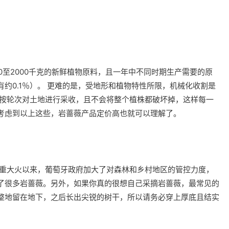
0至2000千克的新鲜植物原料，且一年中不同时期生产需要的原
约0.1％）。 更难的是，受地形和植物特性所限，机械化收割是
持按轮次对土地进行采收，且不会将整个植株都破坏掉，这样每一
考虑到以上这些，岩蔷薇产品定价高也就可以理解了。
严重大火以来，葡萄牙政府加大了对森林和乡村地区的管控力度，
了很多岩蔷薇。另外，如果你真的很想自己采摘岩蔷薇，最常见的
整地留在地下，之后长出尖锐的树干，所以请务必穿上厚底且结实